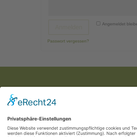
Angemeldet bleib
Anmelden
Passwort vergessen?
BeWo Anlagentechnik UG
(haftungsbeschränkt) & Co. KG
Cookie-Einstellungen