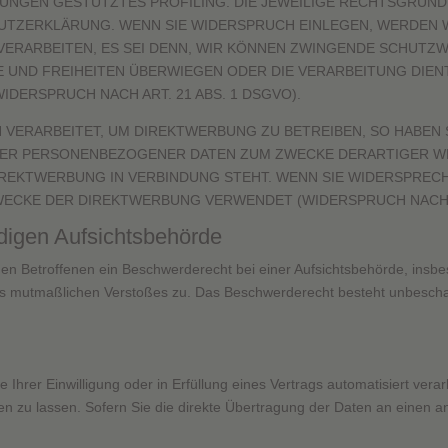
MMUNGEN GESTÜTZTES PROFILING. DIE JEWEILIGE RECHTSGRUN
HUTZERKLÄRUNG. WENN SIE WIDERSPRUCH EINLEGEN, WERDEN 
ERARBEITEN, ES SEI DENN, WIR KÖNNEN ZWINGENDE SCHUTZ
TE UND FREIHEITEN ÜBERWIEGEN ODER DIE VERARBEITUNG DI
DERSPRUCH NACH ART. 21 ABS. 1 DSGVO).
ERARBEITET, UM DIREKTWERBUNG ZU BETREIBEN, SO HABEN S
DER PERSONENBEZOGENER DATEN ZUM ZWECKE DERARTIGER WE
DIREKTWERBUNG IN VERBINDUNG STEHT. WENN SIE WIDERSPR
ECKE DER DIREKTWERBUNG VERWENDET (WIDERSPRUCH NACH AR
digen Aufsichts­behörde
n Betroffenen ein Beschwerderecht bei einer Aufsichtsbehörde, insbe
 des mutmaßlichen Verstoßes zu. Das Beschwerderecht besteht unbescha
 Ihrer Einwilligung oder in Erfüllung eines Vertrags automatisiert verar
zu lassen. Sofern Sie die direkte Übertragung der Daten an einen and