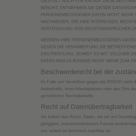
DIES GILT AUCH FÜR EIN AUF DIESE BESTI
BERUHT, ENTNEHMEN SIE DIESER DATENSC
PERSONENBEZOGENEN DATEN NICHT MEHR V
NACHWEISEN, DIE IHRE INTERESSEN, RECH
VERTEIDIGUNG VON RECHTSANSPRÜCHEN (WI
WERDEN IHRE PERSONENBEZOGENEN DATEN V
GEGEN DIE VERARBEITUNG SIE BETREFFEN
DAS PROFILING, SOWEIT ES MIT SOLCHER 
DATEN ANSCHLIESSEND NICHT MEHR ZUM ZW
Beschwerde­recht bei der zustän
Im Falle von Verstößen gegen die DSGVO steht de
Aufenthalts, ihres Arbeitsplatzes oder des Orts
gerichtlicher Rechtsbehelfe.
Recht auf Daten­übertrag­barkeit
Sie haben das Recht, Daten, die wir auf Grundlage
gängigen, maschinenlesbaren Format aushändigen 
nur, soweit es technisch machbar ist.