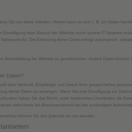
s Sie uns diese mitteilen. Hierbei kann es sich z. B. um Daten handel
 Einwilligung beim Besuch der Website durch unsere IT-Systeme erfass
 Seitenaufrufs). Die Erfassung dieser Daten erfolgt automatisch, sobal
reie Bereitstellung der Website zu gewährleisten. Andere Daten können
rer Daten?
skunft über Herkunft, Empfänger und Zweck Ihrer gespeicherten perso
ung dieser Daten zu verlangen. Wenn Sie eine Einwilligung zur Datenve
en. Außerdem haben Sie das Recht, unter bestimmten Umständen die Eins
eren steht Ihnen ein Beschwerderecht bei der zuständigen Aufsichts
nschutz können Sie sich jederzeit an uns wenden.
t­anbietern