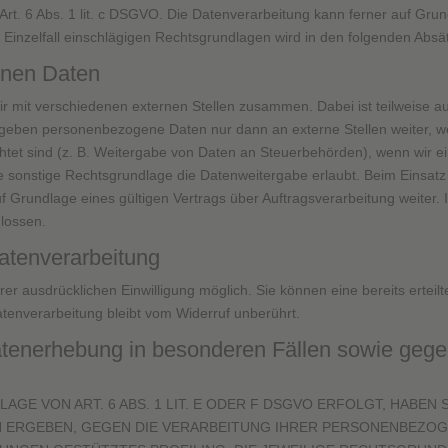
 Art. 6 Abs. 1 lit. c DSGVO. Die Datenverarbeitung kann ferner auf Gru
im Einzelfall einschlägigen Rechtsgrundlagen wird in den folgenden Abs
nen Daten
ir mit verschiedenen externen Stellen zusammen. Dabei ist teilweise
ir geben personenbezogene Daten nur dann an externe Stellen weiter, 
ichtet sind (z. B. Weitergabe von Daten an Steuerbehörden), wenn wir ein 
onstige Rechtsgrundlage die Datenweitergabe erlaubt. Beim Einsatz 
rundlage eines gültigen Vertrags über Auftragsverarbeitung weiter. 
lossen.
Datenverarbeitung
r ausdrücklichen Einwilligung möglich. Sie können eine bereits erteilte
tenverarbeitung bleibt vom Widerruf unberührt.
tenerhebung in besonderen Fällen sowie gegen
E VON ART. 6 ABS. 1 LIT. E ODER F DSGVO ERFOLGT, HABEN 
ON ERGEBEN, GEGEN DIE VERARBEITUNG IHRER PERSONENBEZO