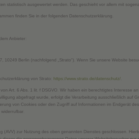
ten statistisch ausgewertet werden. Das geschieht vor allem mit sog
grammen finden Sie in der folgenden Datenschutzerklärung.
ndem Anbieter:
e 7, 10249 Berlin (nachfolgend „Strato“). Wenn Sie unsere Website besu
chutzerklärung von Strato:
https://www.strato.de/datenschutz/
.
on Art. 6 Abs. 1 lit. f DSGVO. Wir haben ein berechtigtes Interesse an
lligung abgefragt wurde, erfolgt die Verarbeitung ausschließlich auf G
erung von Cookies oder den Zugriff auf Informationen im Endgerät des 
 widerrufbar.
ng (AVV) zur Nutzung des oben genannten Dienstes geschlossen. Hierbe
ass dieser die personenbezogenen Daten unserer Websitebesucher nur