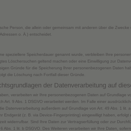
ristische Person, die allein oder gemeinsam mit anderen über die Zwecke
dressen o. Ä.) entscheidet.
ine speziellere Speicherdauer genannt wurde, verbleiben Ihre persone
tigtes Löschersuchen geltend machen oder eine Einwilligung zur Datenv
ässigen Gründe für die Speicherung Ihrer personenbezogenen Daten habe
olgt die Löschung nach Fortfall dieser Gründe.
htsgrundlagen der Datenverarbeitung auf dies
haben, verarbeiten wir Ihre personenbezogenen Daten auf Grundlage von A
Art. 9 Abs. 1 DSGVO verarbeitet werden. Im Falle einer ausdrückliche
die Datenverarbeitung außerdem auf Grundlage von Art. 49 Abs. 1 lit.
hr Endgerät (z. B. via Device-Fingerprinting) eingewilligt haben, erfolg
rzeit widerrufbar. Sind Ihre Daten zur Vertragserfüllung oder zur Durc
 6 Abs. 1 lit. b DSGVO. Des Weiteren verarbeiten wir Ihre Daten, sofern 