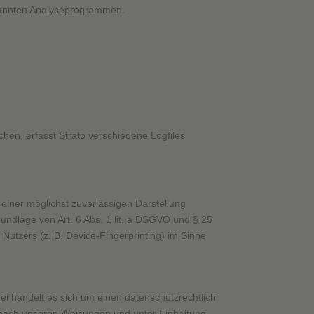
enannten Analyseprogrammen.
chen, erfasst Strato verschiedene Logfiles
 einer möglichst zuverlässigen Darstellung
rundlage von Art. 6 Abs. 1 lit. a DSGVO und § 25
Nutzers (z. B. Device-Fingerprinting) im Sinne
i handelt es sich um einen datenschutzrechtlich
 nach unseren Weisungen und unter Einhaltung