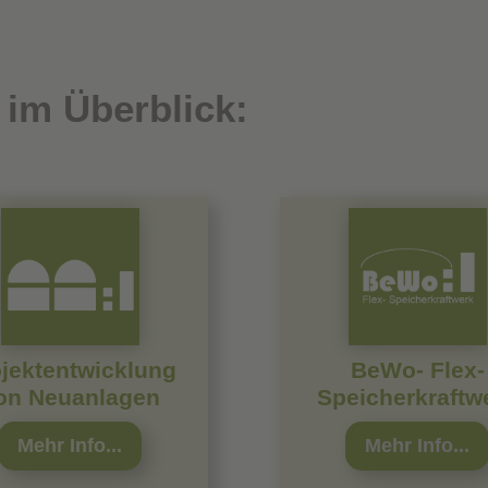
 im Überblick:
jektentwicklung
BeWo- Flex-
on Neuanlagen
Speicherkraftw
Mehr Info...
Mehr Info...