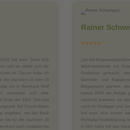
Rainer Schwe





. 2018 hat mein Sohn sich
„Ich bin Biogasanlagenbetr
en und es stellte sich die
Milchviehbetrieb mit A
rüstet ist. Darum habe ich
Gedanken gemacht, wie 
ür die nächsten 10 oder 15
Getreide- und Rapsprei
habe ich in Bernhard Wolf
Biogasboom startete, si
t entwickelt und eine
haben 2010 die Anlage 
zum Ende der EEG- Zeit und
nochmal erweitert um we
ungszeit. Auf Grund dieses
noch ein Endlager und ein
g angehen, mit der Bank
hat man sich immer wi
ss sie für die nächsten 15
Richtung Flexibilisierung
ernhard auch begleitet bei
in Ulm, habe mir das Gan