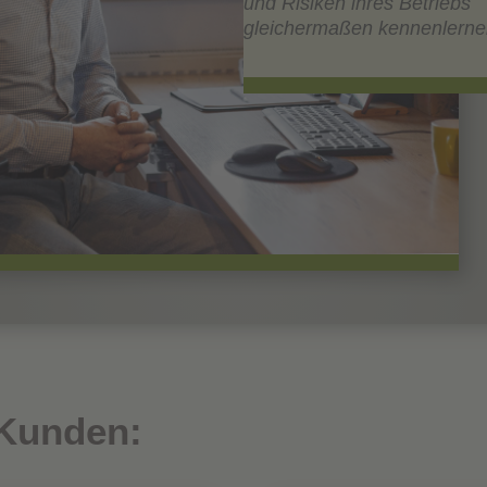
und Risiken ihres Betriebs
gleichermaßen kennenlernen
 Kunden: