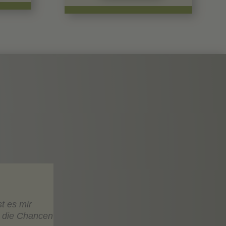
t es mir
e die Chancen