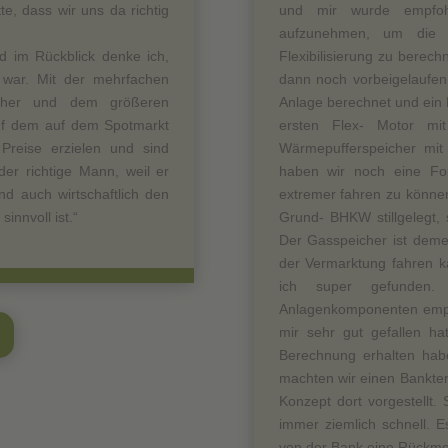
e, dass wir uns da richtig
und mir wurde empfoh
aufzunehmen, um die 
nd im Rückblick denke ich,
Flexibilisierung zu berechn
 war. Mit der mehrfachen
dann noch vorbeigelaufen
icher und dem größeren
Anlage berechnet und ein 
auf dem auf dem Spotmarkt
ersten Flex- Motor mi
Preise erzielen und sind
Wärmepufferspeicher mi
der richtige Mann, weil er
haben wir noch eine F
nd auch wirtschaftlich den
extremer fahren zu können
sinnvoll ist.“
Grund- BHKW stillgelegt, 
Der Gasspeicher ist deme
der Vermarktung fahren k
ich super gefunden.
Anlagenkomponenten empfi
mir sehr gut gefallen ha
Berechnung erhalten habe
machten wir einen Bankte
Konzept dort vorgestellt
immer ziemlich schnell. E
von der Bank eine Rückme