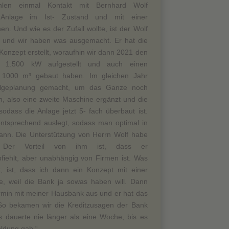
len einmal Kontakt mit Bernhard Wolf
Anlage im Ist- Zustand und mit einer
en. Und wie es der Zufall wollte, ist der Wolf
 und wir haben was ausgemacht. Er hat die
Konzept erstellt, woraufhin wir dann 2021 den
t 1.500 kW aufgestellt und auch einen
t 1000 m³ gebaut haben. Im gleichen Jahr
olgeplanung gemacht, um das Ganze noch
, also eine zweite Maschine ergänzt und die
sodass die Anlage jetzt 5- fach überbaut ist.
ntsprechend auslegt, sodass man optimal in
ann. Die Unterstützung von Herrn Wolf habe
 Der Vorteil von ihm ist, dass er
ehlt, aber unabhängig von Firmen ist. Was
t, ist, dass ich dann ein Konzept mit einer
, weil die Bank ja sowas haben will. Dann
rmin mit meiner Hausbank aus und er hat das
. So bekamen wir die Kreditzusagen der Bank
s dauerte nie länger als eine Woche, bis es
ldung gab.“